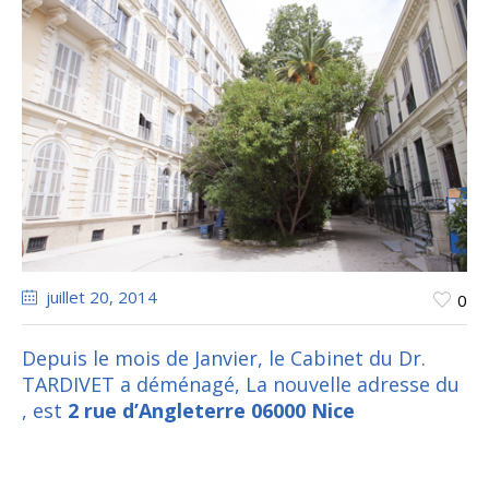
juillet 20
, 2014
0
Depuis le mois de Janvier, le Cabinet du Dr.
TARDIVET a déménagé, La nouvelle adresse du
, est
2 rue d’Angleterre 06000 Nice