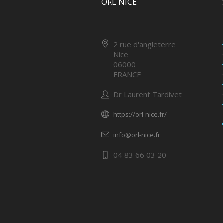
ORL NICE
2 rue d'angleterre
Nice
06000
FRANCE
Dr Laurent Tardivet
https://orl-nice.fr/
info@orl-nice.fr
04 83 66 03 20