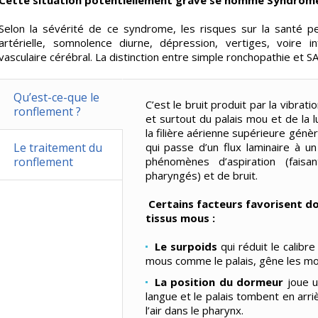
Cette situation potentiellement grave se nomme Syndrome
Selon la sévérité de ce syndrome, les risques sur la santé p
artérielle, somnolence diurne, dépression, vertiges, voire 
vasculaire cérébral. La distinction entre simple ronchopathie et 
Qu’est-ce-que le
C’est le bruit produit par la vibra
ronflement ?
et surtout du palais mou et de la 
la filière aérienne supérieure génèr
Le traitement du
qui passe d’un flux laminaire à u
ronflement
phénomènes d’aspiration (fais
pharyngés) et de bruit.
Certains facteurs favorisent do
tissus mous :
Le surpoids
qui réduit le calibre
mous comme le palais, gêne les mo
La position du dormeur
joue un
langue et le palais tombent en arr
l’air dans le pharynx.