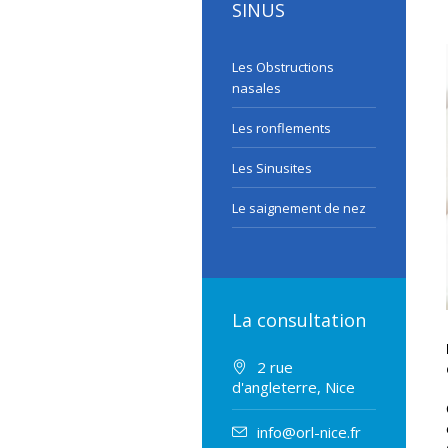
SINUS
Les Obstructions
nasales
Les ronflements
Les Sinusites
Le saignement de nez
La consultation
2 rue
d'angleterre, Nice
info@orl-nice.fr