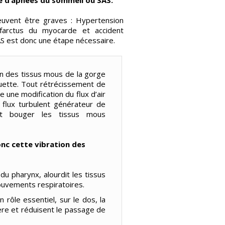
 d’apnées du sommeil ou SAS.
euvent être graves : Hypertension
infarctus du myocarde et accident
SAS est donc une étape nécessaire.
tion des tissus mous de la gorge
luette. Tout rétrécissement de
e une modification du flux d’air
n flux turbulent générateur de
ant bouger les tissus mous
nc cette vibration des
 du pharynx, alourdit les tissus
uvements respiratoires.
 rôle essentiel, sur le dos, la
ière et réduisent le passage de