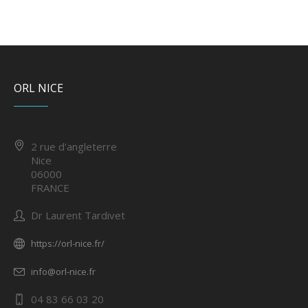
ORL NICE
2 rue d'angleterre
Nice
06000
FRANCE
Dr Laurent Tardivet
https://orl-nice.fr/
info@orl-nice.fr
04 83 66 03 20