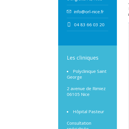
info@orl-nice.fr
04 83 66 03 20
Les cliniques
Polyclinique Saint
George
2 avenue de Rimiez
06105 Nice
Hôpital Pasteur
Consultation
spécialisée