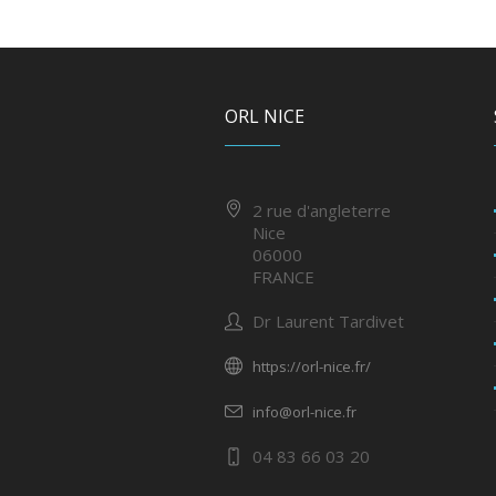
ORL NICE
2 rue d'angleterre
Nice
06000
FRANCE
Dr Laurent Tardivet
https://orl-nice.fr/
info@orl-nice.fr
04 83 66 03 20