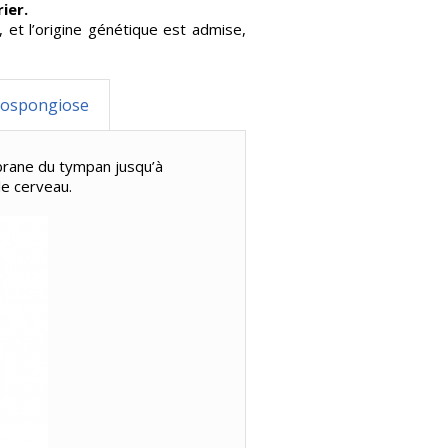
ier.
t l’origine génétique est admise,
otospongiose
brane du tympan jusqu’à
 le cerveau.