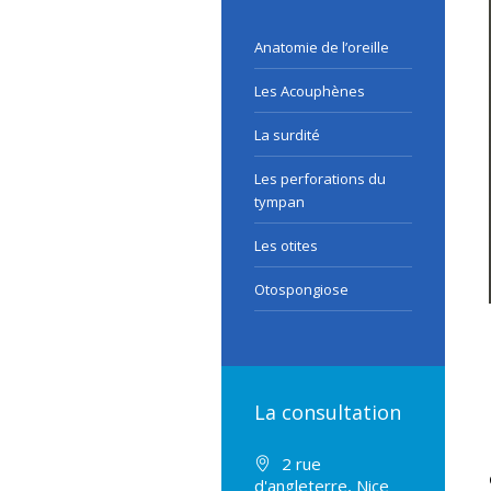
Anatomie de l’oreille
Les Acouphènes
La surdité
Les perforations du
tympan
Les otites
Otospongiose
La consultation
2 rue
d'angleterre, Nice