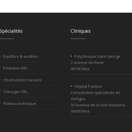
Spécialités
Cliniques
Equilibre & audition
Polyclinique Saint George
2 avenue de Rimie
Pédiatrie ORL
06105 Nice
Obstructions nasales
Hôpital Pasteur
Chirurgie ORL
Consultation spécialisée en
Vertiges
Plateau technique
30 Avenue de la Voie Romaine,
06000 Nice