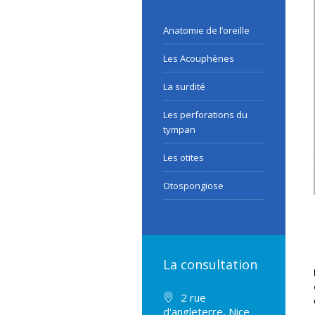
Anatomie de l’oreille
Les Acouphènes
La surdité
Les perforations du
tympan
Les otites
Otospongiose
La consultation
2 rue
d'angleterre, Nice