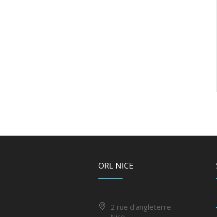
ORL NICE
2 rue d'angleterre
Nice