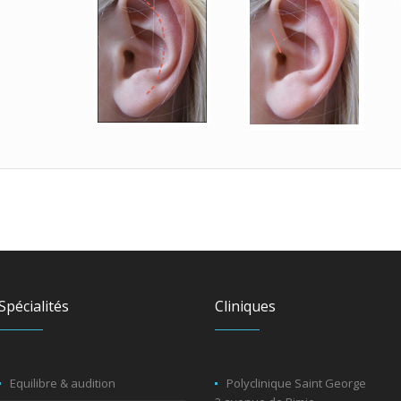
Spécialités
Cliniques
Equilibre & audition
Polyclinique Saint George