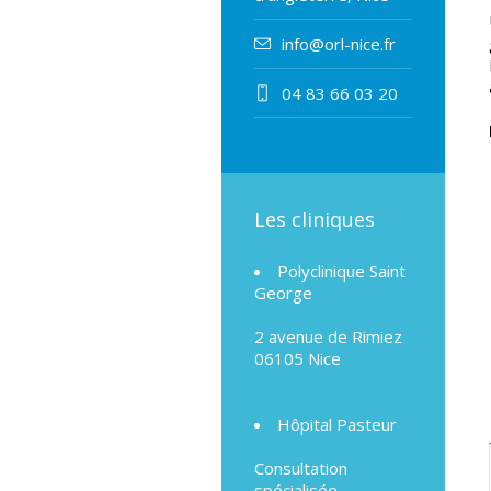
info@orl-nice.fr
04 83 66 03 20
Les cliniques
Polyclinique Saint
George
2 avenue de Rimiez
06105 Nice
Hôpital Pasteur
Consultation
spécialisée