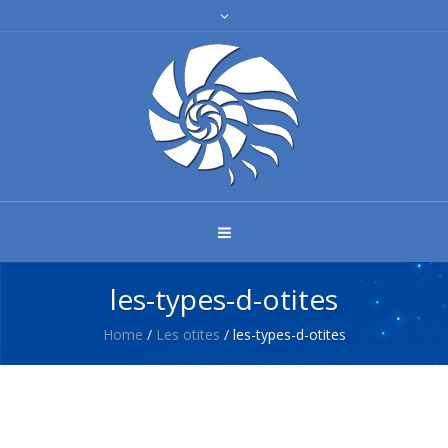
les-types-d-otites
Home
/
Les otites
/
les-types-d-otites