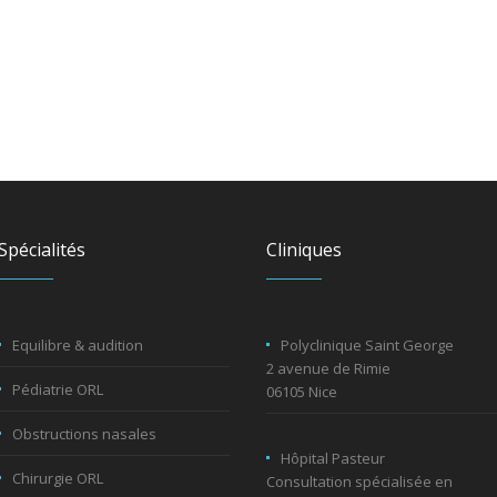
Spécialités
Cliniques
Equilibre & audition
Polyclinique Saint George
2 avenue de Rimie
Pédiatrie ORL
06105 Nice
Obstructions nasales
Hôpital Pasteur
Chirurgie ORL
Consultation spécialisée en