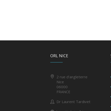
ORL NICE
2 rue d'angleterre
Nice
06000
FRANCE
Dr Laurent Tardivet