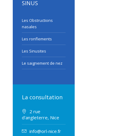
SINUS
Les Obstructions
nasales
Les ronflements
Les Sinusites
Le saignement de nez
La consultation
2 rue
d'angleterre, Nice
info@orl-nice.fr