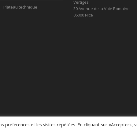
Vertiges
Plateau technique
30 Avenue de la Voie Romaine,
06000 Nice
 préférences et les visites répétées. En cliquant sur «Accepter», 
© 2021 / A
Themis Medica