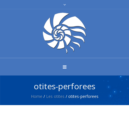
otites-perforees
Home
/
Les otites
/
otites-perforees