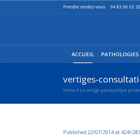
Prendre rendez-vous
04 83 66 03 2
ACCUEIL
PATHOLOGIES
vertiges-consultati
Home
/
Le vertige paroxystique posit
Published
22/07/2014
at 424×283