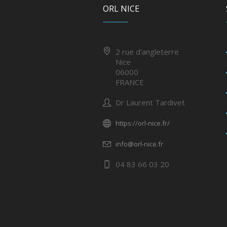
ORL NICE
2 rue d'angleterre
Nice
06000
FRANCE
Dr Laurent Tardivet
https://orl-nice.fr/
info@orl-nice.fr
04 83 66 03 20