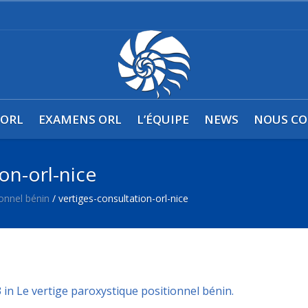
0
 ORL
EXAMENS ORL
L’ÉQUIPE
NEWS
NOUS CO
on-orl-nice
ionnel bénin
/
vertiges-consultation-orl-nice
 in
Le vertige paroxystique positionnel bénin
.